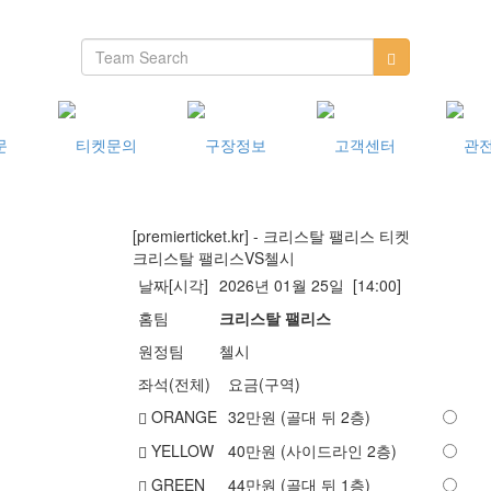
[premierticket.kr] - 크리스탈 팰리스 티켓
크리스탈 팰리스
VS
첼시
날짜[시각]
2026년 01월 25일 [14:00]
홈팀
크리스탈 팰리스
원정팀
첼시
좌석(전체)
요금(구역)
ORANGE
32
만원 (골대 뒤 2층)
YELLOW
40
만원 (사이드라인 2층)
GREEN
44
만원 (골대 뒤 1층)