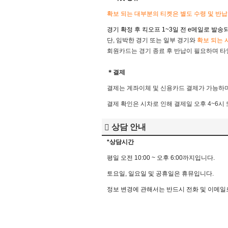
확보 되는 대부분의 티켓은 별도 수령 및 반
경기 확정 후 킥오프 1~3일 전
e메일로 발송되
단, 임박한 경기 또는 일부 경기와
확
보 되는 
회원카드는 경기 종료 후 반납이 필요하며 타인
＊결제
결제는 계좌이체 및 신용카드 결제가 가능하며
결제 확인은 시차로 인해 결제일 오후 4~6시
상담 안내
*상담시간
평
일
오전
10:00 ~
오후
6:00
까지입니다
.
토요일
,
일요일
및
공휴일은
휴뮤입니다
.
정보
변경에
관해서는
반드시
전화
및
이메일