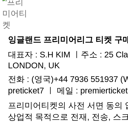
잉글랜드 프리미어리그 티켓 구
대표자 : S.H KIM ㅣ주소 :
25 Cla
LONDON, UK
전화 :
(영국)+44 7936 551937 
preticket7 ㅣ 메일 : premiertick
프리미어티켓의 사전 서면 동의 없
상업적 목적으로 전재, 전송, 스