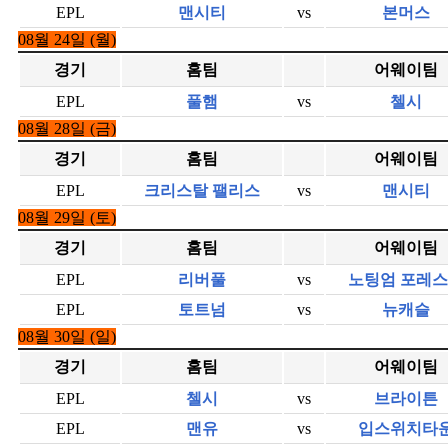
EPL
맨시티
vs
본머스
08월 24일 (월)
경기
홈팀
어웨이팀
EPL
풀햄
vs
첼시
08월 28일 (금)
경기
홈팀
어웨이팀
EPL
크리스탈 팰리스
vs
맨시티
08월 29일 (토)
경기
홈팀
어웨이팀
EPL
리버풀
vs
노팅엄 포레
EPL
토트넘
vs
뉴캐슬
08월 30일 (일)
경기
홈팀
어웨이팀
EPL
첼시
vs
브라이튼
EPL
맨유
vs
입스위치타