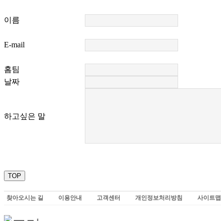
일정표 외 경기 문의하기
이름
E-mail
홈팀
날짜
하고싶은 말
TOP
찾아오시는 길
이용안내
고객센터
개인정보처리방침
사이트맵