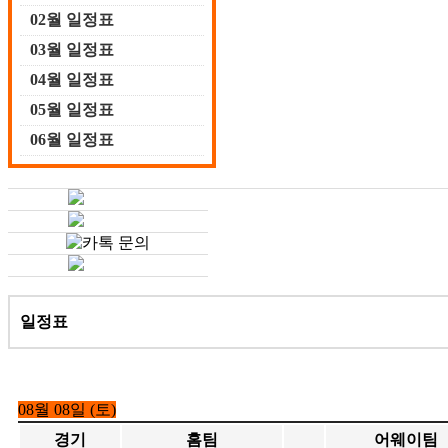
02월 일정표
03월 일정표
04월 일정표
05월 일정표
06월 일정표
일정표
08월 08일 (토)
경기
홈팀
어웨이팀