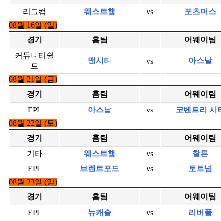
리그컵
웨스트햄
vs
포츠머스
08월 16일 (일)
경기
홈팀
어웨이팀
커뮤니티쉴
맨시티
아스날
vs
드
08월 21일 (금)
경기
홈팀
어웨이팀
EPL
아스날
vs
코벤트리 시
08월 22일 (토)
경기
홈팀
어웨이팀
기타
웨스트햄
vs
찰튼
EPL
브렌트포드
vs
토트넘
08월 23일 (일)
경기
홈팀
어웨이팀
EPL
뉴캐슬
vs
리버풀