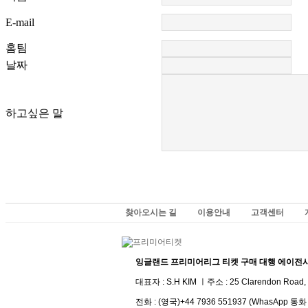
E-mail
홈팀
날짜
하고싶은 말
찾아오시는 길
이용안내
고객센터
잉글랜드 프리미어리그 티켓 구매 대행 에이전
대표자 : S.H KIM ㅣ주소 :
25 Clarendon Road, 
전화 :
(영국)+44 7936 551937 (WhasApp 통