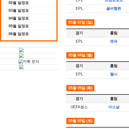
EPL
브렌트포드
02월 일정표
EPL
울버햄튼
03월 일정표
04월 일정표
05월 03일 (일)
05월 일정표
경기
홈팀
06월 일정표
EPL
맨유
05월 04일 (월)
경기
홈팀
EPL
첼시
05월 05일 (화)
경기
홈팀
UEFA챔스
아스날
05월 09일 (토)