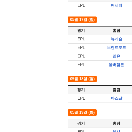
EPL
맨시티
05월 17일 (일)
경기
홈팀
EPL
뉴캐슬
EPL
브렌트포드
EPL
맨유
EPL
울버햄튼
05월 18일 (월)
경기
홈팀
EPL
아스날
05월 19일 (화)
경기
홈팀
EPL
첼시