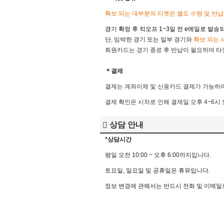
확보 되는 대부분의 티켓은 별도 수령 및 반
경기 확정 후 킥오프 1~3일 전
e메일로 발송되
단, 임박한 경기 또는 일부 경기와
확
보 되는 
회원카드는 경기 종료 후 반납이 필요하며 타인
＊결제
결제는 계좌이체 및 신용카드 결제가 가능하며
결제 확인은 시차로 인해 결제일 오후 4~6시
상담 안내
*상담시간
평
일
오전
10:00 ~
오후
6:00
까지입니다
.
토요일
,
일요일
및
공휴일은
휴뮤입니다
.
정보
변경에
관해서는
반드시
전화
및
이메일