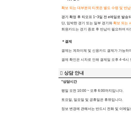
확보 되는 대부분의 티켓은 별도 수령 및 반
경기 확정 후 킥오프 1~3일 전
e메일로 발송되
단, 임박한 경기 또는 일부 경기와
확
보 되는 
회원카드는 경기 종료 후 반납이 필요하며 타인
＊결제
결제는 계좌이체 및 신용카드 결제가 가능하며
결제 확인은 시차로 인해 결제일 오후 4~6시
상담 안내
*상담시간
평
일
오전
10:00 ~
오후
6:00
까지입니다
.
토요일
,
일요일
및
공휴일은
휴뮤입니다
.
정보
변경에
관해서는
반드시
전화
및
이메일