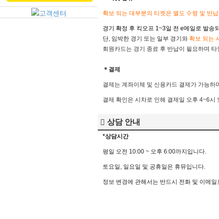
확보 되는 대부분의 티켓은 별도 수령 및 반
경기 확정 후 킥오프 1~3일 전
e메일로 발송되
단, 임박한 경기 또는 일부 경기와
확
보 되는 
회원카드는 경기 종료 후 반납이 필요하며 타인
＊결제
결제는 계좌이체 및 신용카드 결제가 가능하며
결제 확인은 시차로 인해 결제일 오후 4~6시
상담 안내
*상담시간
평
일
오전
10:00 ~
오후
6:00
까지입니다
.
토요일
,
일요일
및
공휴일은
휴뮤입니다
.
정보
변경에
관해서는
반드시
전화
및
이메일