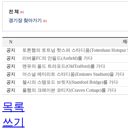
전 체
(6)
경기장 찾아가기
(6)
제
N
공지
토튼햄의 토트넘 핫스퍼 스타디움(Tottenham Hotspur S
공지
리버풀FC의 안필드(Anfield)를 가다
공지
맨유의 올드 트라포드(OldTrafford)를 가다
공지
아스널 에미리트 스타디움(Emirates Stadium)을 가다
공지
첼시의 스탬포드 브릿지(Stamford Bridge)를 가다
공지
풀햄의 크레이븐 코티지(Craven Cottage)를 가다
목록
쓰기