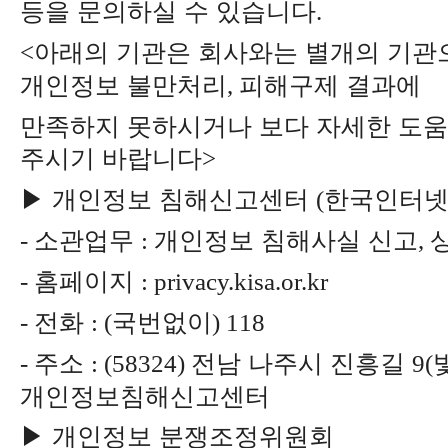
등을 문의하실 수 있습니다
.
아래의 기관은 회사와는 별개의 기관
<
개인정보 불만처리
피해구제 결과에
,
만족하지 못하시거나 보다 자세한 도
주시기 바랍니다
>
▶
개인정보 침해신고센터
한국인터넷
(
소관업무
개인정보 침해사실 신고
-
:
,
홈페이지
-
: privacy.kisa.or.kr
전화
국번없이
-
: (
) 118
주소
전남 나주시 진흥길
-
: (58324)
9(
개인정보침해신고센터
▶
개인정보 분쟁조정위원회