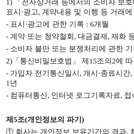
「
전자상거래 등에서의 소비자 보호
1)
표시
광고
계약내용 및 이행 등 거래에
·
,
표시
광고에 관한 기록
개월
-
·
: 6
계약 또는 청약철회
대금결제
재화 
-
,
,
소비자 불만 또는 분쟁처리에 관한 
-
「
통신비밀보호법
」
제
조의
에 
2)
15
2
가입자 전기통신일시
개시
종료시간
-
,
·
,
년
1
컴퓨터통신
인터넷 로그기록자료
접
-
,
,
제
조
개인정보의 파기
5
(
)
①
회사는 개인정보 보유기간의 경과
,